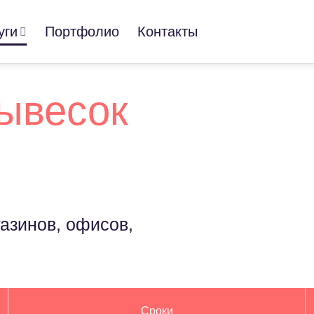
уги
Портфолио
Контакты
ывесок
азинов, офисов,
Сроки