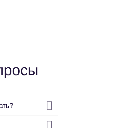
просы
ать?