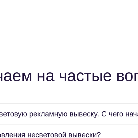
чаем на частые во
световую рекламную вывеску. С чего нач
товления несветовой вывески?