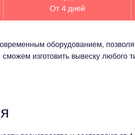
От 4 дней
 современным оборудованием, позвол
 сможем изготовить вывеску любого т
ия